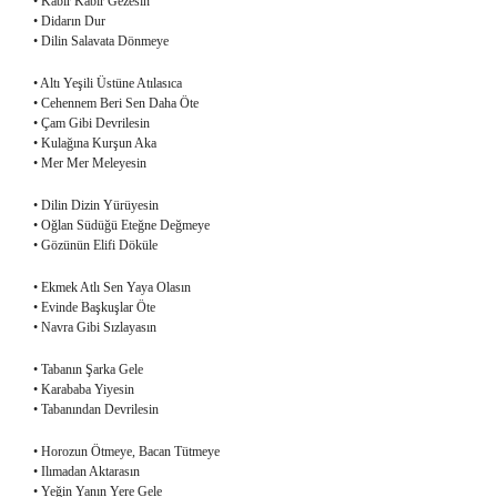
• Kabir Kabir Gezesin
• Didarın Dur
• Dilin Salavata Dönmeye
• Altı Yeşili Üstüne Atılasıca
• Cehennem Beri Sen Daha Öte
• Çam Gibi Devrilesin
• Kulağına Kurşun Aka
• Mer Mer Meleyesin
• Dilin Dizin Yürüyesin
• Oğlan Südüğü Eteğne Değmeye
• Gözünün Elifi Döküle
• Ekmek Atlı Sen Yaya Olasın
• Evinde Başkuşlar Öte
• Navra Gibi Sızlayasın
• Tabanın Şarka Gele
• Karababa Yiyesin
• Tabanından Devrilesin
• Horozun Ötmeye, Bacan Tütmeye
• Ilımadan Aktarasın
• Yeğin Yanın Yere Gele