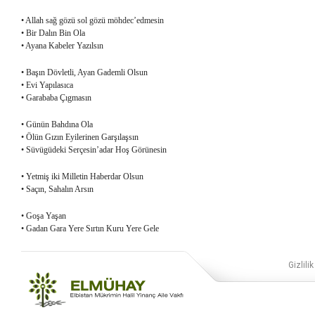
• Allah sağ gözü sol gözü
möhdec’edmesin
• Bir Dalın Bin Ola
• Ayana Kabeler Yazılsın
• Başın Dövletli, Ayan Gademli Olsun
• Evi Yapılasıca
• Garababa Çıgmasın
• Günün Bahdına Ola
• Ölün Gızın Eyilerinen Garşılaşsın
• Süvügüdeki Serçesin’adar
Hoş Görünesin
• Yetmiş iki Milletin Haberdar Olsun
• Saçın, Sahalın Arsın
• Goşa Yaşan
• Gadan Gara Yere Sırtın Kuru
Yere Gele
Gizlilik