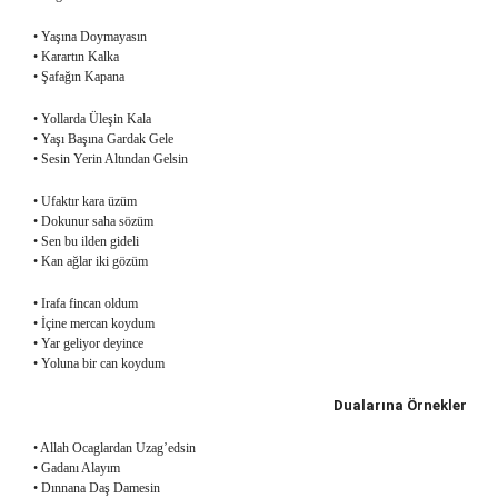
• Yaşına Doymayasın
• Karartın Kalka
• Şafağın Kapana
• Yollarda Üleşin Kala
• Yaşı Başına Gardak Gele
• Sesin Yerin Altından Gelsin
• Ufaktır kara üzüm
• Dokunur saha sözüm
• Sen bu ilden gideli
• Kan ağlar iki gözüm
• Irafa fincan oldum
• İçine mercan koydum
• Yar geliyor deyince
• Yoluna bir can koydum
Dualarına Örnekler
• Allah Ocaglardan Uzag’edsin
• Gadanı Alayım
• Dınnana Daş Damesin