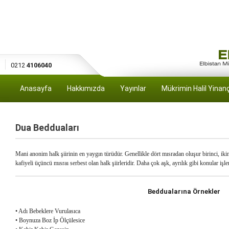
0212
4106040
Anasayfa
Hakkımızda
Yayınlar
Mükrimin Halil Yinan
Dua Bedduaları
Mani anonim halk şiirinin en yaygın türüdür. Genellikle dört mısradan oluşur birinci, iki
kafiyeli üçüncü mısraı serbest olan halk şiirleridir. Daha çok aşk, ayrılık gibi konular işle
Beddualarına Örnekler
• Adı Bebeklere Vurulasıca
• Boynuza Boz İp Ölçülesice