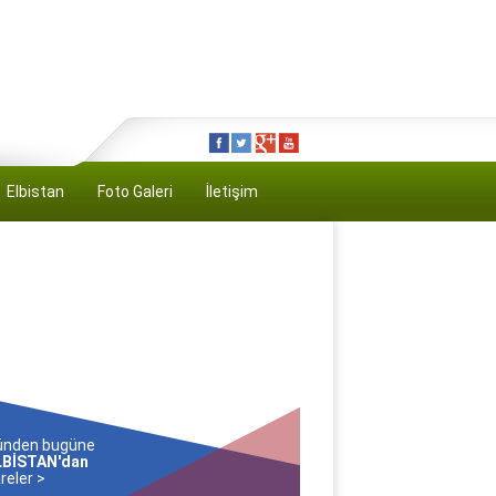
Elbistan
Foto Galeri
İletişim
ünden bugüne
LBİSTAN'dan
reler >