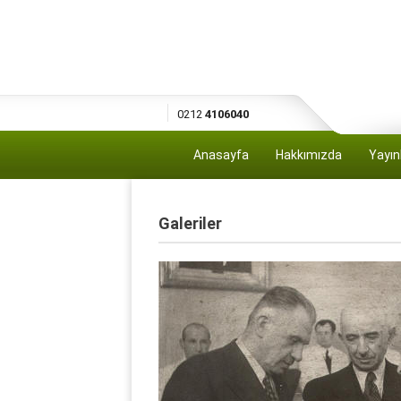
0212
4106040
Anasayfa
Hakkımızda
Yayın
Galeriler