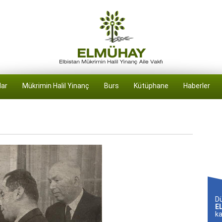
lar
Mükrimin Halil Yinanç
Burs
Kütüphane
Haberler
D
E
ka