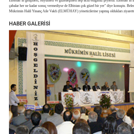
Elbistan’ın gelişmesi, büyümesi ve güzelleşmesi hep arzu ettiğimiz şeylerdi. Elbistan’ı
çabalar her ne kadar sonuç vermediyse de Elbistan çok güzel bir yer” diye konuştu. Bel
Mükrimin Halil Yinanç Aile Vakfı (ELMÜHAY) yöneticilerine yapmış oldukları ziyaretten
HABER GALERİSİ